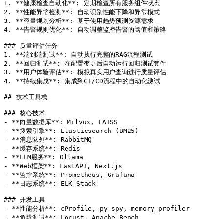
1. **健康检查自动化**: 定期检查所有服务组件状态

2. **性能异常检测**: 自动识别性能下降和异常模式

3. **容量规划分析**: 基于使用趋势预测资源需求

4. **告警规则优化**: 自动调整监控告警的阈值和策略

### 质量评估任务

1. **端到端测试**: 自动执行完整的RAG流程测试

2. **回归测试**: 在配置变更后自动运行回归测试套件

3. **用户体验评估**: 模拟真实用户查询进行质量评估

4. **持续集成**: 集成到CI/CD流程中的自动化测试

## 技术工具栈

### 核心技术

- **向量数据库**: Milvus, FAISS

- **搜索引擎**: Elasticsearch (BM25)

- **消息队列**: RabbitMQ

- **缓存系统**: Redis

- **LLM服务**: Ollama

- **Web框架**: FastAPI, Next.js

- **监控系统**: Prometheus, Grafana

- **日志系统**: ELK Stack

### 开发工具

- **性能分析**: cProfile, py-spy, memory_profiler

- **负载测试**: Locust, Apache Bench
