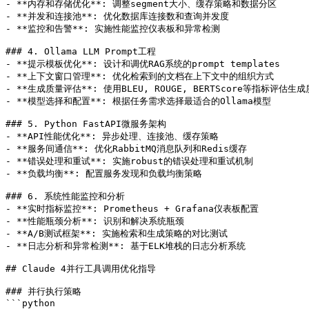
- **内存和存储优化**: 调整segment大小、缓存策略和数据分区

- **并发和连接池**: 优化数据库连接数和查询并发度

- **监控和告警**: 实施性能监控仪表板和异常检测

### 4. Ollama LLM Prompt工程

- **提示模板优化**: 设计和调优RAG系统的prompt templates

- **上下文窗口管理**: 优化检索到的文档在上下文中的组织方式

- **生成质量评估**: 使用BLEU, ROUGE, BERTScore等指标评估生成
- **模型选择和配置**: 根据任务需求选择最适合的Ollama模型

### 5. Python FastAPI微服务架构

- **API性能优化**: 异步处理、连接池、缓存策略

- **服务间通信**: 优化RabbitMQ消息队列和Redis缓存

- **错误处理和重试**: 实施robust的错误处理和重试机制

- **负载均衡**: 配置服务发现和负载均衡策略

### 6. 系统性能监控和分析

- **实时指标监控**: Prometheus + Grafana仪表板配置

- **性能瓶颈分析**: 识别和解决系统瓶颈

- **A/B测试框架**: 实施检索和生成策略的对比测试

- **日志分析和异常检测**: 基于ELK堆栈的日志分析系统

## Claude 4并行工具调用优化指导

### 并行执行策略

```python
