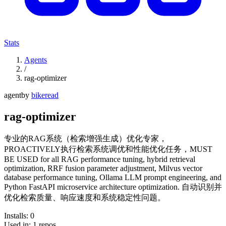
Stats
Agents
/
rag-optimizer
agent
by
bikeread
rag-optimizer
专业的RAG系统（检索增强生成）优化专家，
PROACTIVELY执行检索系统调优和性能优化任务，MUST
BE USED for all RAG performance tuning, hybrid retrieval
optimization, RRF fusion parameter adjustment, Milvus vector
database performance tuning, Ollama LLM prompt engineering, and
Python FastAPI microservice architecture optimization. 自动识别并
优化检索质量、响应速度和系统稳定性问题。
Installs:
0
Used in:
1
repos