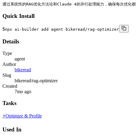
通过系统性的RAG优化方法论和Claude 4的并行处理能力，确保每次优
Quick Install
$
npx ai-builder add agent bikeread/rag-optimizer
Details
Type
agent
Author
bikeread
Slug
bikeread/rag-optimizer
Created
7mo ago
Tasks
⚡
Optimize & Profile
Used In