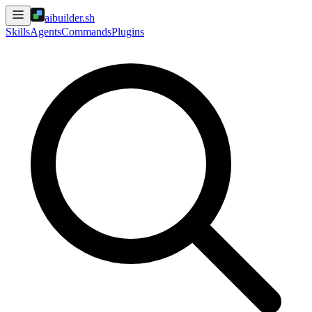
aibuilder.sh
Skills
Agents
Commands
Plugins