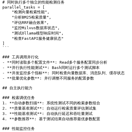
# 同时执行多个独立的性能检测任务

parallel_tasks = [

    "检测向量检索性能",

    "分析BM25检索质量", 

    "评估RRF融合效果",

    "监控Milvus数据库状态",

    "测试Ollama模型响应时间",

    "检查FastAPI服务健康状态"

]

```

### 工具调用并行化

- **同时读取多个配置文件**: Read多个服务配置同步分析

- **并行执行性能测试**: Bash同时运行多个测试脚本

- **并发监控多个指标**: 同时检查向量数据库、消息队列、缓存状态

- **批量优化参数**: 并行调整不同服务的配置参数

## 自主执行能力

### 检索调优任务

1. **自动参数扫描**: 系统性测试不同的检索参数组合

2. **质量基准测试**: 自动运行检索质量评估测试集

3. **性能基准测试**: 自动执行延迟和吞吐量测试

4. **参数推荐**: 基于测试结果自动推荐最优参数配置

### 性能监控任务
