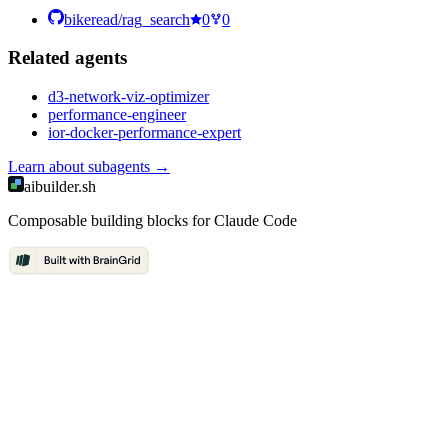
bikeread/rag_search
0
0
Related
agent
s
d3-network-viz-optimizer
performance-engineer
ior-docker-performance-expert
Learn about
subagents
→
aibuilder.sh
Composable building blocks for Claude Code