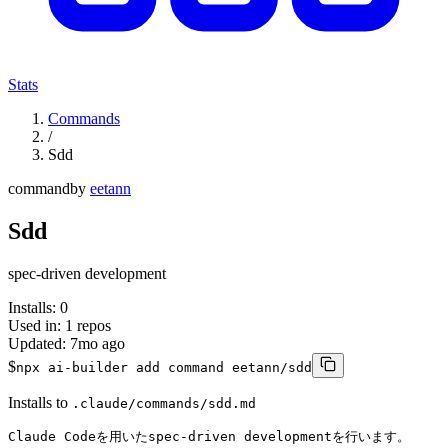
Stats
Commands
/
Sdd
command
by
eetann
Sdd
spec-driven development
Installs:
0
Used in:
1
repos
Updated:
7mo ago
$
npx ai-builder add command eetann/sdd
Installs to
.claude/commands/sdd.md
Claude Codeを用いたspec-driven developmentを行います。
