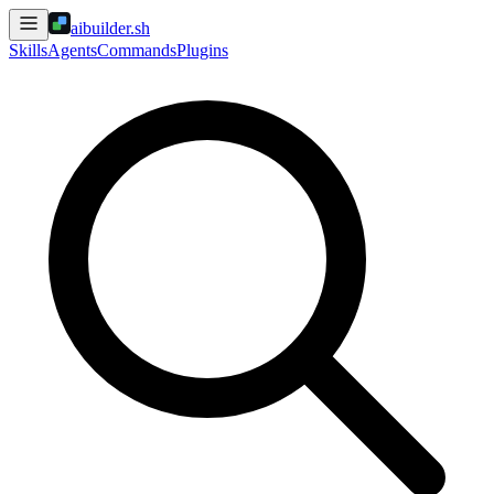
aibuilder.sh
Skills
Agents
Commands
Plugins