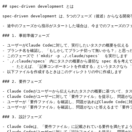
## spec-driven development とは

spec-driven development は、5つのフェーズ（後述）からなる開発
- 途中のフェーズから指示がスタートした場合は、今までのフェーズのフ
### 1. 事前準備フェーズ

- ユーザーがClaude Codeに対して、実行したいタスクの概要を伝える

- ブランチ名を確認し、「もしかしてブランチ切って無いかも？」と思っ
- このフェーズで !`mkdir -p ./.claude/specs`  を実行します

- `./.claude/specs` 内にタスクの概要から適切な spec 名を
    - たとえば、「記事コンポーネントを作成する」というタスクなら `./.cl
- 以下ファイルを作成するときはこのディレクトリの中に作成します

### 2. 要件フェーズ

- Claude Codeがユーザーから伝えられたタスクの概要に基づいて、タスク
- Claude Codeがユーザーに対して「要件ファイル」を提示し、問題が
- ユーザーが「要件ファイル」を確認し、問題があればClaude Codeに
- ユーザーが「要件ファイル」を確認し、問題がないと答えるまで「要件フ
### 3. 設計フェーズ

- Claude Codeは、「要件ファイル」に記載されている要件を満たすよう
- Claude Codeがユーザーに対して「設計ファイル」を提示し、問題が