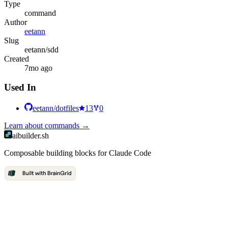
Type
command
Author
eetann
Slug
eetann/sdd
Created
7mo ago
Used In
eetann/dotfiles
13
0
Learn about
commands
→
aibuilder.sh
Composable building blocks for Claude Code