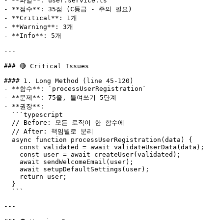
- **파일**: user.service.ts

- **점수**: 35점 (C등급 - 주의 필요)

- **Critical**: 1개

- **Warning**: 3개

- **Info**: 5개

---

### 🔴 Critical Issues

#### 1. Long Method (line 45-120)

- **함수**: `processUserRegistration`

- **문제**: 75줄, 들여쓰기 5단계

- **권장**:

  ```typescript

  // Before: 모든 로직이 한 함수에

  // After: 책임별로 분리

  async function processUserRegistration(data) {

    const validated = await validateUserData(data);

    const user = await createUser(validated);

    await sendWelcomeEmail(user);

    await setupDefaultSettings(user);

    return user;

  }

  ```

---
