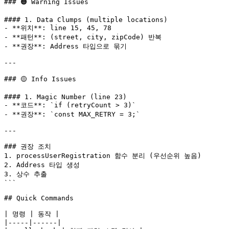
### 🟠 Warning Issues

#### 1. Data Clumps (multiple locations)

- **위치**: line 15, 45, 78

- **패턴**: (street, city, zipCode) 반복

- **권장**: Address 타입으로 묶기

---

### 🟡 Info Issues

#### 1. Magic Number (line 23)

- **코드**: `if (retryCount > 3)`

- **권장**: `const MAX_RETRY = 3;`

---

### 권장 조치

1. processUserRegistration 함수 분리 (우선순위 높음)

2. Address 타입 생성

3. 상수 추출

```

## Quick Commands

| 명령 | 동작 |

|-----|------|
