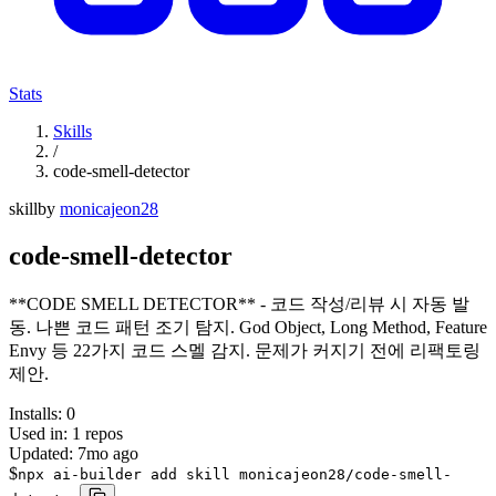
Stats
Skills
/
code-smell-detector
skill
by
monicajeon28
code-smell-detector
**CODE SMELL DETECTOR** - 코드 작성/리뷰 시 자동 발
동. 나쁜 코드 패턴 조기 탐지. God Object, Long Method, Feature
Envy 등 22가지 코드 스멜 감지. 문제가 커지기 전에 리팩토링
제안.
Installs:
0
Used in:
1
repos
Updated:
7mo ago
$
npx ai-builder add skill monicajeon28/code-smell-