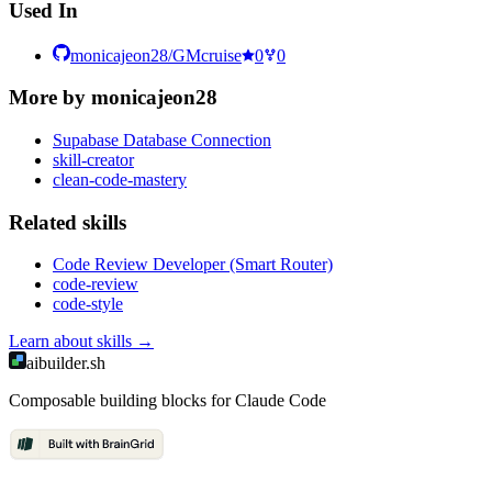
Used In
monicajeon28/GMcruise
0
0
More by
monicajeon28
Supabase Database Connection
skill-creator
clean-code-mastery
Related
skill
s
Code Review Developer (Smart Router)
code-review
code-style
Learn about
skills
→
aibuilder.sh
Composable building blocks for Claude Code