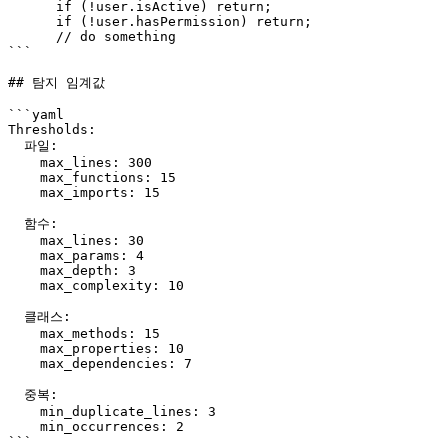
      if (!user.isActive) return;

      if (!user.hasPermission) return;

      // do something

```

## 탐지 임계값

```yaml

Thresholds:

  파일:

    max_lines: 300

    max_functions: 15

    max_imports: 15

  함수:

    max_lines: 30

    max_params: 4

    max_depth: 3

    max_complexity: 10

  클래스:

    max_methods: 15

    max_properties: 10

    max_dependencies: 7

  중복:

    min_duplicate_lines: 3

    min_occurrences: 2

```
