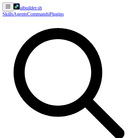
aibuilder.sh
Skills
Agents
Commands
Plugins