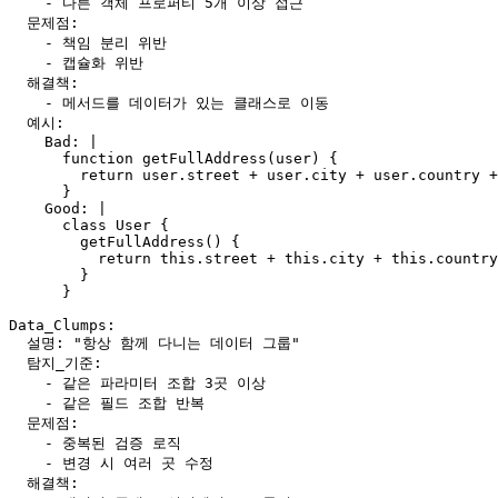
    - 다른 객체 프로퍼티 5개 이상 접근

  문제점:

    - 책임 분리 위반

    - 캡슐화 위반

  해결책:

    - 메서드를 데이터가 있는 클래스로 이동

  예시:

    Bad: |

      function getFullAddress(user) {

        return user.street + user.city + user.country +
      }

    Good: |

      class User {

        getFullAddress() {

          return this.street + this.city + this.country
        }

      }

Data_Clumps:

  설명: "항상 함께 다니는 데이터 그룹"

  탐지_기준:

    - 같은 파라미터 조합 3곳 이상

    - 같은 필드 조합 반복

  문제점:

    - 중복된 검증 로직

    - 변경 시 여러 곳 수정

  해결책:
