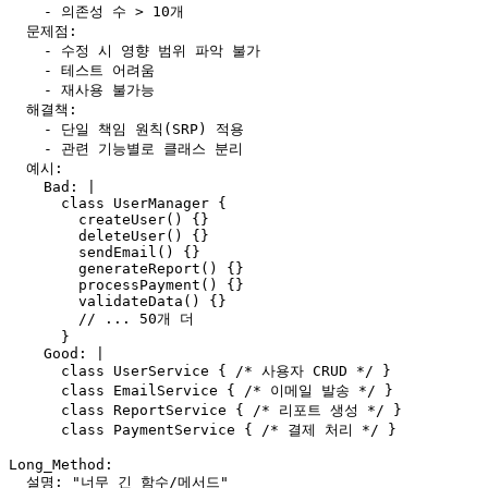
    - 의존성 수 > 10개

  문제점:

    - 수정 시 영향 범위 파악 불가

    - 테스트 어려움

    - 재사용 불가능

  해결책:

    - 단일 책임 원칙(SRP) 적용

    - 관련 기능별로 클래스 분리

  예시:

    Bad: |

      class UserManager {

        createUser() {}

        deleteUser() {}

        sendEmail() {}

        generateReport() {}

        processPayment() {}

        validateData() {}

        // ... 50개 더

      }

    Good: |

      class UserService { /* 사용자 CRUD */ }

      class EmailService { /* 이메일 발송 */ }

      class ReportService { /* 리포트 생성 */ }

      class PaymentService { /* 결제 처리 */ }

Long_Method:

  설명: "너무 긴 함수/메서드"
