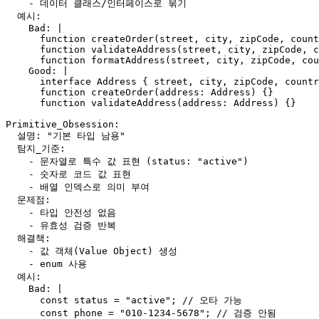
    - 데이터 클래스/인터페이스로 묶기

  예시:

    Bad: |

      function createOrder(street, city, zipCode, count
      function validateAddress(street, city, zipCode, c
      function formatAddress(street, city, zipCode, cou
    Good: |

      interface Address { street, city, zipCode, countr
      function createOrder(address: Address) {}

      function validateAddress(address: Address) {}

Primitive_Obsession:

  설명: "기본 타입 남용"

  탐지_기준:

    - 문자열로 특수 값 표현 (status: "active")

    - 숫자로 코드 값 표현

    - 배열 인덱스로 의미 부여

  문제점:

    - 타입 안전성 없음

    - 유효성 검증 반복

  해결책:

    - 값 객체(Value Object) 생성

    - enum 사용

  예시:

    Bad: |

      const status = "active"; // 오타 가능

      const phone = "010-1234-5678"; // 검증 안됨
