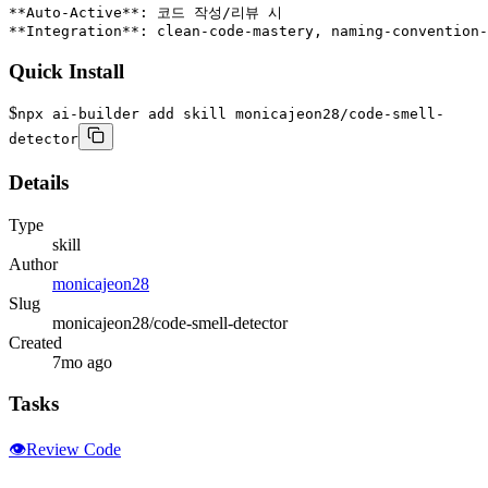
**Auto-Active**: 코드 작성/리뷰 시

**Integration**: clean-code-mastery, naming-convention-
Quick Install
$
npx ai-builder add skill monicajeon28/code-smell-
detector
Details
Type
skill
Author
monicajeon28
Slug
monicajeon28/code-smell-detector
Created
7mo ago
Tasks
👁️
Review Code