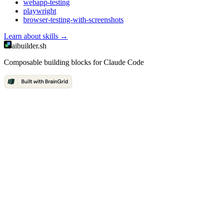
webapp-testing
playwright
browser-testing-with-screenshots
Learn about
skills
→
aibuilder.sh
Composable building blocks for Claude Code