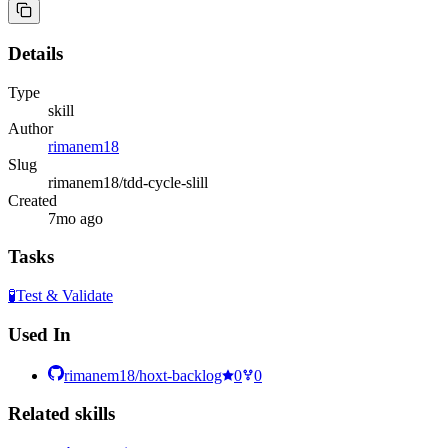
Details
Type
skill
Author
rimanem18
Slug
rimanem18/tdd-cycle-slill
Created
7mo ago
Tasks
🧪
Test & Validate
Used In
rimanem18/hoxt-backlog
0
0
Related
skill
s