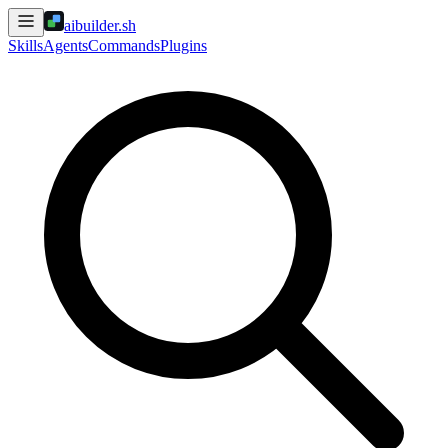
aibuilder.sh
Skills
Agents
Commands
Plugins