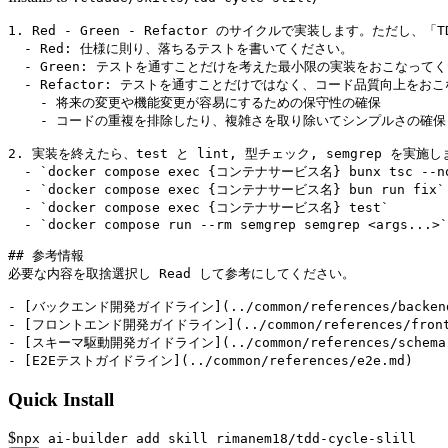
1. Red - Green - Refactor のサイクルで実装します。ただし
  - Red: 仕様に則り、落ちるテストを書いてください。

  - Green: テストを通すことだけを考えた最小限の実装をおこなってく
  - Refactor: テストを通すことだけではなく、コード品質向上をおこ
    - 将来の変更や機能変更が容易にするための保守性の確保

    - コードの重複を排除したり、複雑さを取り除いてシンプルさの確保

2. 実装を終えたら、test と lint, 型チェック, semgrep を実
  - `docker compose exec {コンテナサービス名} bunx tsc --no
  - `docker compose exec {コンテナサービス名} bun run fix`

  - `docker compose exec {コンテナサービス名} test`

  - `docker compose run --rm semgrep semgrep <args...>`

## 参考情報

必要な内容を取捨選択し Read して参考にしてください。

- [バックエンド開発ガイドライン](../common/references/backend
- [フロントエンド開発ガイドライン](../common/references/fronte
- [スキーマ駆動開発ガイドライン](../common/references/schema-d
- [E2Eテストガイドライン](../common/references/e2e.md)
Quick Install
$
npx ai-builder add skill rimanem18/tdd-cycle-slill