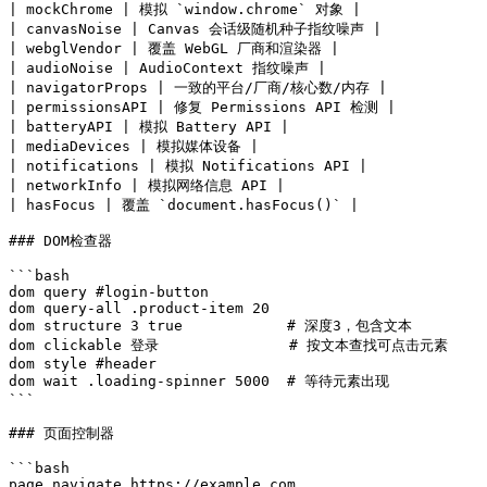
| mockChrome | 模拟 `window.chrome` 对象 |

| canvasNoise | Canvas 会话级随机种子指纹噪声 |

| webglVendor | 覆盖 WebGL 厂商和渲染器 |

| audioNoise | AudioContext 指纹噪声 |

| navigatorProps | 一致的平台/厂商/核心数/内存 |

| permissionsAPI | 修复 Permissions API 检测 |

| batteryAPI | 模拟 Battery API |

| mediaDevices | 模拟媒体设备 |

| notifications | 模拟 Notifications API |

| networkInfo | 模拟网络信息 API |

| hasFocus | 覆盖 `document.hasFocus()` |

### DOM检查器

```bash

dom query #login-button

dom query-all .product-item 20

dom structure 3 true            # 深度3，包含文本

dom clickable 登录               # 按文本查找可点击元素

dom style #header

dom wait .loading-spinner 5000  # 等待元素出现

```

### 页面控制器

```bash

page navigate https://example.com
