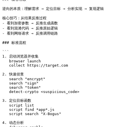
逆向的本质：理解需求 → 定位目标 → 分析实现 → 复现逻辑

核心技巧：从结果反推过程

- 看到加密参数 → 反推生成函数

- 看到混淆代码 → 反推原始逻辑

- 看到网络请求 → 反推调用链路

### 标准流程

```

1. 启动浏览器并收集

   browser launch

   collect https://target.com

2. 快速侦查

   search "encrypt"

   search "sign"

   search "token"

   detect-crypto <suspicious_code>

3. 定位目标函数

   script list

   script find *app*.js

   script search "X-Bogus"

4. 动态分析
