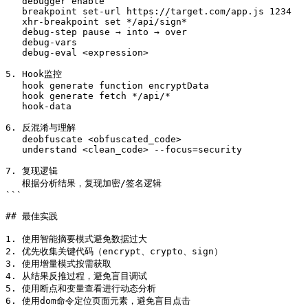
   debugger enable

   breakpoint set-url https://target.com/app.js 1234

   xhr-breakpoint set */api/sign*

   debug-step pause → into → over

   debug-vars

   debug-eval <expression>

5. Hook监控

   hook generate function encryptData

   hook generate fetch */api/*

   hook-data

6. 反混淆与理解

   deobfuscate <obfuscated_code>

   understand <clean_code> --focus=security

7. 复现逻辑

   根据分析结果，复现加密/签名逻辑

```

## 最佳实践

1. 使用智能摘要模式避免数据过大

2. 优先收集关键代码（encrypt、crypto、sign）

3. 使用增量模式按需获取

4. 从结果反推过程，避免盲目调试

5. 使用断点和变量查看进行动态分析

6. 使用dom命令定位页面元素，避免盲目点击
