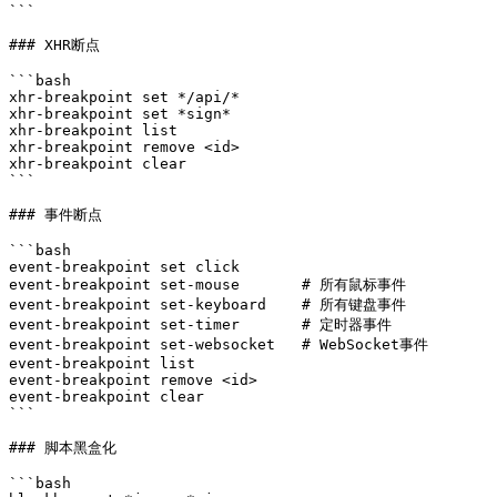
```

### XHR断点

```bash

xhr-breakpoint set */api/*

xhr-breakpoint set *sign*

xhr-breakpoint list

xhr-breakpoint remove <id>

xhr-breakpoint clear

```

### 事件断点

```bash

event-breakpoint set click

event-breakpoint set-mouse       # 所有鼠标事件

event-breakpoint set-keyboard    # 所有键盘事件

event-breakpoint set-timer       # 定时器事件

event-breakpoint set-websocket   # WebSocket事件

event-breakpoint list

event-breakpoint remove <id>

event-breakpoint clear

```

### 脚本黑盒化

```bash
