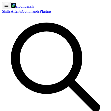
aibuilder.sh
Skills
Agents
Commands
Plugins