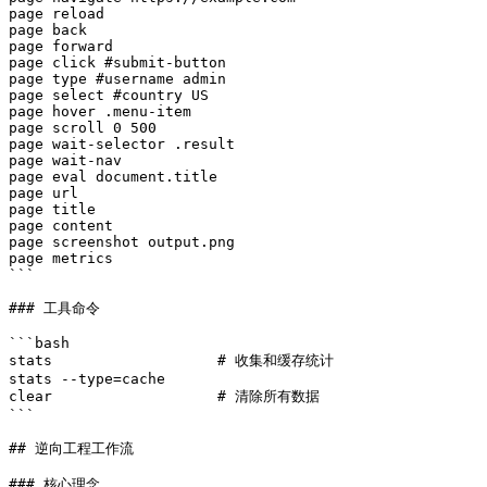
page reload

page back

page forward

page click #submit-button

page type #username admin

page select #country US

page hover .menu-item

page scroll 0 500

page wait-selector .result

page wait-nav

page eval document.title

page url

page title

page content

page screenshot output.png

page metrics

```

### 工具命令

```bash

stats                   # 收集和缓存统计

stats --type=cache

clear                   # 清除所有数据

```

## 逆向工程工作流

### 核心理念
