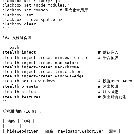
blackbox set *jquery*.js

blackbox set *node_modules/*

blackbox set-common     # 黑盒化常用库

blackbox list

blackbox remove <pattern>

blackbox clear

```

### 反检测伪装

```bash

stealth inject                          # 默认注入

stealth inject-preset windows-chrome    # 平台预设

stealth inject-preset mac-safari

stealth inject-preset mac-chrome

stealth inject-preset linux-chrome

stealth inject-preset windows-edge

stealth set-ua windows                  # 设置User-Agent
stealth presets                         # 列出预设

stealth status                          # 注入状态

stealth features                        # 列出所有功能

```

反检测功能（16项）：

| 功能 | 说明 |

|------|------|

| hideWebdriver | 隐藏 `navigator.webdriver` 属性 |
