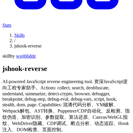
Stats
Skills
/
jshook-reverse
skill
by
wuji66dde
jshook-reverse
AI-powered JavaScript reverse engineering tool. 资深JavaScript逆
向工程专家助手。Actions: collect, search, deobfuscate,
understand, summarize, detect-crypto, browser, debugger,
breakpoint, debug-step, debug-eval, debug-vars, script, hook,
stealth, dom, page. Capabilities: 混淆代码分析、VM破解、
Webpack解包、AST转换、Puppeteer/CDP自动化、反检测、指
纹伪造、加密识别、参数提取、算法还原、Canvas/WebGL指
纹、WebDriver隐藏、CDP调试、断点分析、动态追踪、Hook
注入、DOM检查、页面控制。