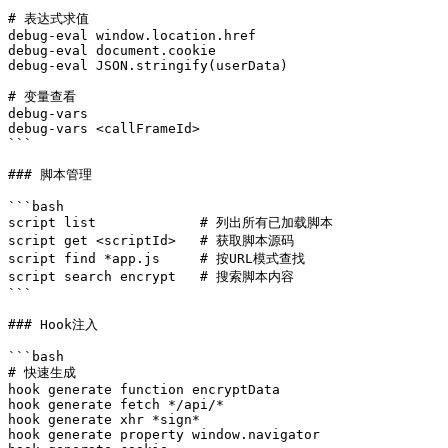
# 表达式求值

debug-eval window.location.href

debug-eval document.cookie

debug-eval JSON.stringify(userData)

# 变量查看

debug-vars

debug-vars <callFrameId>

```

### 脚本管理

```bash

script list             # 列出所有已加载脚本

script get <scriptId>   # 获取脚本源码

script find *app.js     # 按URL模式查找

script search encrypt   # 搜索脚本内容

```

### Hook注入

```bash

# 快速生成

hook generate function encryptData

hook generate fetch */api/*

hook generate xhr *sign*

hook generate property window.navigator
