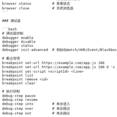
browser status          # 查看状态

browser close           # 关闭浏览器

```

### 调试器

```bash

# 调试器控制

debugger enable

debugger disable

debugger status

debugger init-advanced  # 初始化Watch/XHR/Event/Blackbox

# 断点管理

breakpoint set-url https://example.com/app.js 100

breakpoint set-url https://example.com/app.js 100 0 '
breakpoint set-script <scriptId> <line>

breakpoint list

breakpoint remove <id>

breakpoint clear

# 执行控制

debug-step pause

debug-step resume

debug-step into         # 单步进入

debug-step over         # 单步跳过

debug-step out          # 单步跳出
