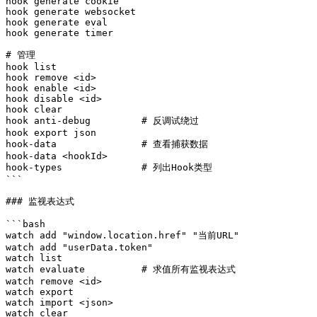
hook generate cookie

hook generate websocket

hook generate eval

hook generate timer

# 管理

hook list

hook remove <id>

hook enable <id>

hook disable <id>

hook clear

hook anti-debug         # 反调试绕过

hook export json

hook-data               # 查看捕获数据

hook-data <hookId>

hook-types              # 列出Hook类型

```

### 监视表达式

```bash

watch add "window.location.href" "当前URL"

watch add "userData.token"

watch list

watch evaluate          # 求值所有监视表达式

watch remove <id>

watch export

watch import <json>

watch clear
