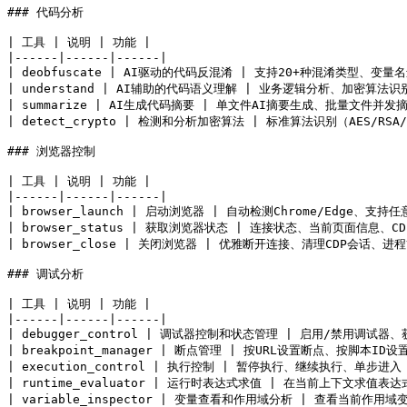
### 代码分析

| 工具 | 说明 | 功能 |

|------|------|------|

| deobfuscate | AI驱动的代码反混淆 | 支持20+种混淆类型、
| understand | AI辅助的代码语义理解 | 业务逻辑分析、加密算法识
| summarize | AI生成代码摘要 | 单文件AI摘要生成、批量文件
| detect_crypto | 检测和分析加密算法 | 标准算法识别（AES/R
### 浏览器控制

| 工具 | 说明 | 功能 |

|------|------|------|

| browser_launch | 启动浏览器 | 自动检测Chrome/Edge
| browser_status | 获取浏览器状态 | 连接状态、当前页面信息、CD
| browser_close | 关闭浏览器 | 优雅断开连接、清理CDP会话、进程
### 调试分析

| 工具 | 说明 | 功能 |

|------|------|------|

| debugger_control | 调试器控制和状态管理 | 启用/禁用调
| breakpoint_manager | 断点管理 | 按URL设置断点、按脚
| execution_control | 执行控制 | 暂停执行、继续执行、单步进入（
| runtime_evaluator | 运行时表达式求值 | 在当前上下文求值表
| variable_inspector | 变量查看和作用域分析 | 查看当前