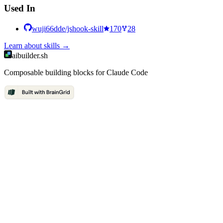
Used In
wuji66dde/jshook-skill
170
28
Learn about
skills
→
aibuilder.sh
Composable building blocks for Claude Code