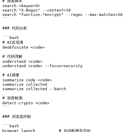
# 搜索脚本

search <keyword>

search "X-Bogus" --context=10

search "function.*encrypt" --regex --max-matches=50

```

### 代码分析

```bash

# AI反混淆

deobfuscate <code>

# 代码理解

understand <code>

understand <code> --focus=security

# AI摘要

summarize code <code>

summarize collected

summarize collected --batch

# 加密检测

detect-crypto <code>

```

### 浏览器控制

```bash

browser launch          # 自动检测并启动
