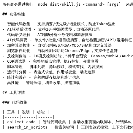
所有命令通过执行 `node dist/skill.js <command> [args]` 来
## 功能特性

- 智能代码收集 - 支持摘要/优先级/增量模式，防止Token溢出

- AI驱动反混淆 - 支持20+种混淆类型，自动还原代码

- 代码语义理解 - AI辅助分析业务逻辑和加密算法

- AI代码摘要 - 单文件/批量/项目级摘要，自动检测加密/API/混淆特征

- 加密算法检测 - 自动识别AES/RSA/MD5/SHA和自定义算法

- 浏览器自动化 - 自动检测和启动Chrome/Edge，支持任意盘符

- 反检测伪装 - 16项反检测功能，5种平台预设，Canvas/WebGL/Audio
- CDP调试器 - 完整的断点管理、执行控制、变量查看

- 脚本管理 - 脚本列表、源码获取、模式查找、内容搜索

- 运行时分析 - 表达式求值、作用域变量、动态追踪

- 统计和缓存 - 完善的缓存机制和统计信息

- 高性能 - 智能压缩、增量收集、按需加载

## 工具详情

### 代码收集

| 工具 | 说明 | 功能 |

|------|------|------|

| collect_code | 智能代码收集 | 自动收集页面内联脚本、外
| search_in_scripts | 搜索关键词 | 正则表达式搜索、上下文